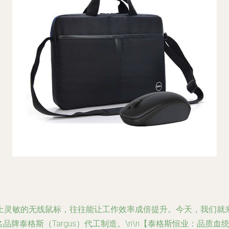
灵敏的无线鼠标，往往能让工作效率成倍提升。今天，我们就来
品牌泰格斯（Targus）代工制造。\n\n【泰格斯恒业：品质