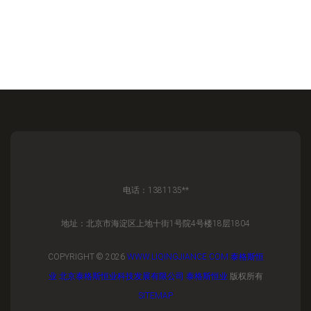
电话：1381135**
地址：北京市海淀区上地十街1号院4号楼18层1804
COPYRIGHT © 2026
WWW.LIQINGJIANCE.COM
泰格斯恒
业
北京泰格斯恒业科技发展有限公司
泰格斯恒业
版权所有
SITEMAP