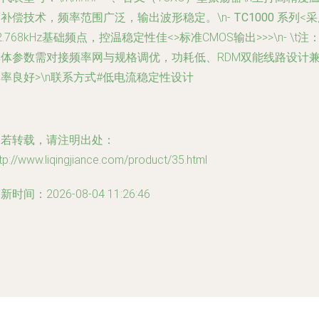
补偿技术，频率范围广泛，输出波形稳定。\n-
TC1000 系列
<
2.768kHz基础频点，控温稳定性佳<>标准CMOS输出>>>\n- \t注
具体参数需对接频率网与规格调优，功耗低、RDM双能线路设计
率良好>\n联系方式#低电流稳定性设计
如若转载，请注明出处：
tp://www.liqingjiance.com/product/35.html
新时间：2026-08-04 11:26:46